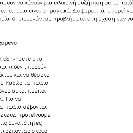
ίσουν να κάνουν μια ειλικρινή συζήτηση με το παιδί
τά τα όρια είναι σημαντικά. Διαφορετικά, μπορεί ν
ωρία, δημιουργώντας προβλήματα στη σχέση των γο
χόμενο
και τι δεν μπορούν 
ίκτυο και να θέσετε 
ς. Καθώς τα παιδιά 
όνες αυτοί πρέπει 
. Για να 
α παιδιά σέβονται 
έτετε, προτείνουμε 
τις δυνατότητες 
πιτρέποντας στους 