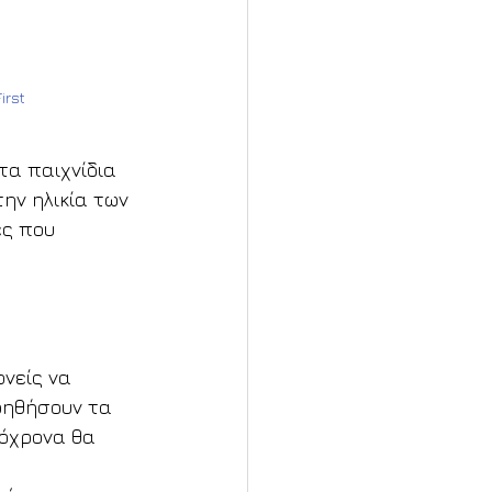
irst
τα παιχνίδια 
ην ηλικία των 
ές που 
οηθήσουν τα 
όχρονα θα 