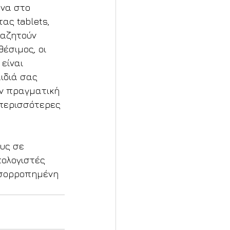
ας tablets, 
ναζητούν 
έσιμος, οι 
είναι 
ιδιά σας 
ην πραγματική 
 περισσότερες 
υς σε 
πολογιστές 
ισορροπημένη 