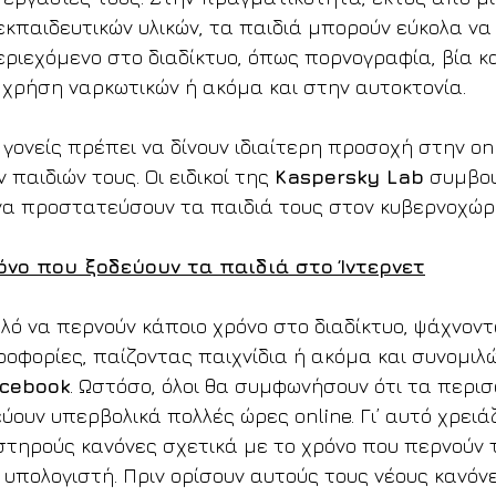
εκπαιδευτικών υλικών, τα παιδιά μπορούν εύκολα ν
ριεχόμενο στο διαδίκτυο, όπως πορνογραφία, βία κα
 χρήση ναρκωτικών ή ακόμα και στην αυτοκτονία.
παιδιών τους. Οι ειδικοί της 
Kaspersky Lab
 συμβο
 να προστατεύσουν τα παιδιά τους στον κυβερνοχώρ
όνο που ξοδεύουν τα παιδιά στο Ίντερνετ
οφορίες, παίζοντας παιχνίδια ή ακόμα και συνομιλ
cebook
. Ωστόσο, όλοι θα συμφωνήσουν ότι τα περι
ύουν υπερβολικά πολλές ώρες online. Γι’ αυτό χρειάζ
στηρούς κανόνες σχετικά με το χρόνο που περνούν τ
πολογιστή. Πριν ορίσουν αυτούς τους νέους κανόνες