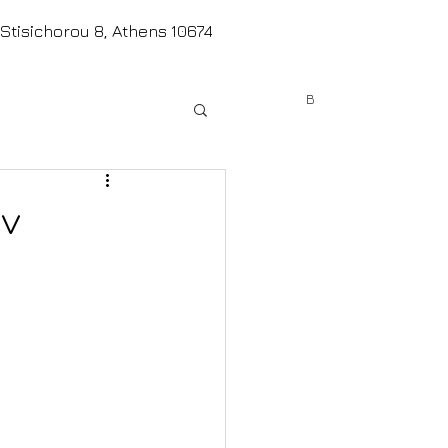
Stisichorou 8, Athens 10674
B
ην