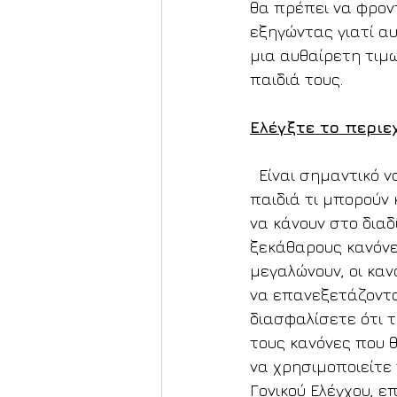
θα πρέπει να φροντ
εξηγώντας γιατί αυ
μια αυθαίρετη τιμ
παιδιά τους.
Ελέγξτε το περιε
  Είναι σημαντικό να εξηγήσετε στα 
παιδιά τι μπορούν 
να κάνουν στο διαδ
ξεκάθαρους κανόνε
μεγαλώνουν, οι καν
να επανεξετάζονται
διασφαλίσετε ότι τ
τους κανόνες που θ
να χρησιμοποιείτε 
Γονικού Ελέγχου, ε