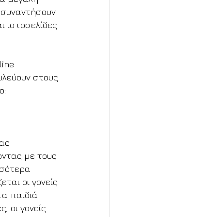
α συναντήσουν 
ι ιστοσελίδες 
υλεύουν στους 
ο:
ώντας με τους 
σσότερα 
εται οι γονείς 
α παιδιά 
, οι γονείς 