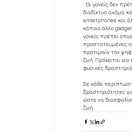
  Οι γονείς δεν πρέπει να ξεχνούν ότι τα παιδιά παραμένουν συνδεδεμένα στο 
διαδίκτυο ακόμα κα
smartphones και ά
κάποιο άλλο gadget
γονείς πρέπει οπωσ
προστατευμένες απ
προτιμούν τον ψηφ
ζωή. Πρόκειται για
φυσικές δραστηριό
Σε κάθε περίπτωση,
δραστηριότητες για
ώστε να διασφαλίσ
ζωή.