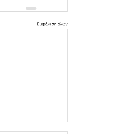
Εμφάνιση όλων