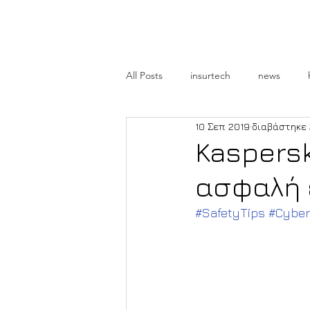
All Posts
insurtech
news
10 Σεπ 2019
διαβάστηκε 
Kaspersk
ασφαλή 
#SafetyTips
#Cyber