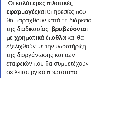
 Οι 
καλύτερες πιλοτικές 
εφαρμογές
και υπηρεσίες που 
θα παραχθούν κατά τη διάρκεια 
της διαδικασίας  
βραβεύονται 
με χρηματικά έπαθλα 
και θα 
εξελιχθούν με την υποστήριξη 
της διοργάνωσης και των 
εταιρειών που θα συμμετέχουν 
σε λειτουργικά πρωτότυπα. 
 Στο 
Crowdhackathon #insurance 
3 
μπορούν να συμμετέχουν νέοι 
επιχειρηματίες, προγραμματιστές, 
αναλυτές, designers, στελέχη 
επικοινωνίας, marketing, 
εξυπηρέτησης πελατών, business 
consultants, επαγγελματίες, στελέχη 