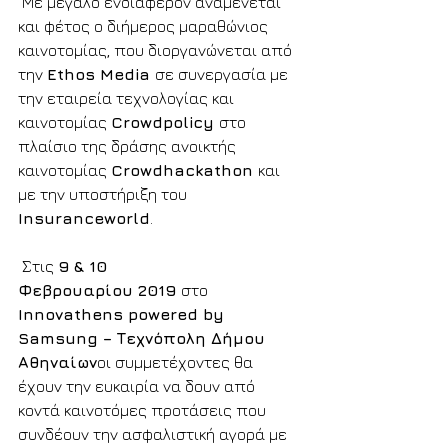
 Με μεγάλο ενδιαφέρον αναμένεται 
και φέτος o διήμερος μαραθώνιος 
καινοτομίας, που διοργανώνεται από 
την 
Ethos Media 
σε συνεργασία με 
την εταιρεία τεχνολογίας και 
καινοτομίας 
Crowdpolicy
στο 
πλαίσιο της δράσης ανοικτής 
καινοτομίας 
Crowdhackathon 
και 
με την υποστήριξη του 
Insuranceworld
.
 Στις 
9 & 10 
Φεβρουαρίου 2019 
στο 
Innovathens powered by 
Samsung – Τεχνόπολη Δήμου 
Αθηναίων
οι συμμετέχοντες θα 
έχουν την ευκαιρία να δουν από 
κοντά καινοτόμες προτάσεις που 
συνδέουν την ασφαλιστική αγορά με 