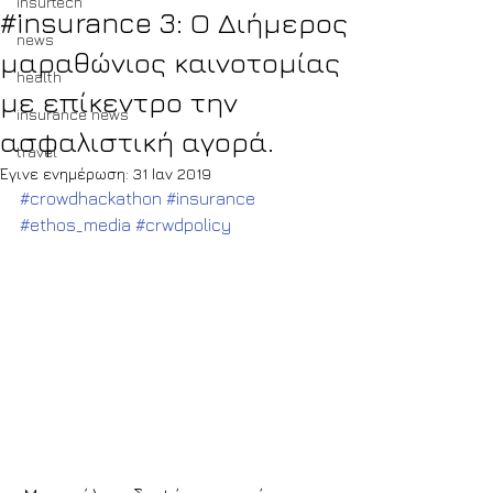
insurtech
#insurance 3: Ο Διήμερος
news
μαραθώνιος καινοτομίας
health
με επίκεντρο την
insurance news
ασφαλιστική αγορά.
travel
Έγινε ενημέρωση:
31 Ιαν 2019
#crowdhackathon
#insurance
#ethos_media
#crwdpolicy